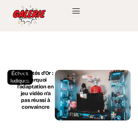
Les Cités d’Or :
Échecs
pourquoi
ludiques
l’adaptation en
jeu vidéo n’a
pas réussi à
convaincre