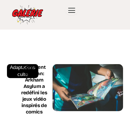
Comment
Adaptations
Batman:
culte
Arkham
Asylum a
redéfini les
jeux vidéo
inspirés de
comics