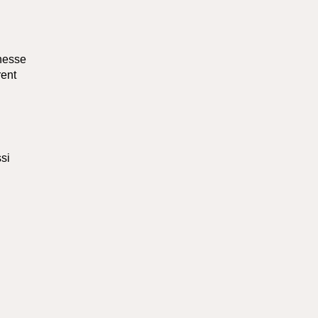
chesse
ent
si