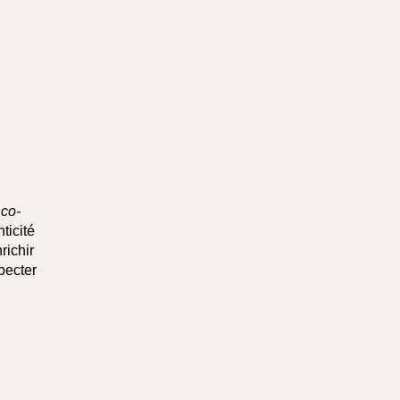
nco-
ticité
richir
pecter