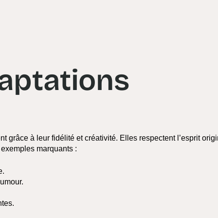
aptations
râce à leur fidélité et créativité. Elles respectent l’esprit origi
re exemples marquants :
e.
humour.
ntes.