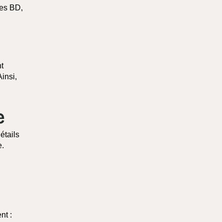
des BD,
t
insi,
e
étails
e.
nt :