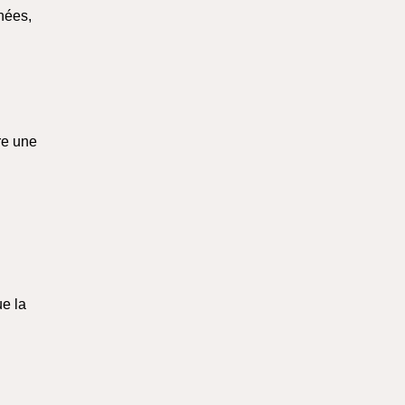
nées,
re une
ue la