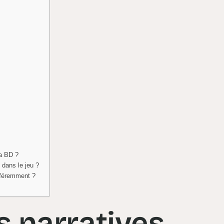
la BD ?
 dans le jeu ?
fféremment ?
s narratives