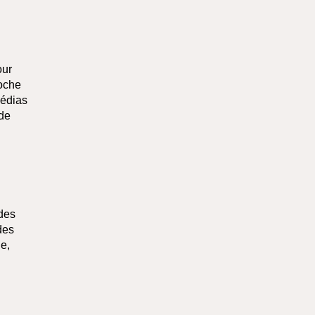
our
roche
médias
 de
 des
des
e,